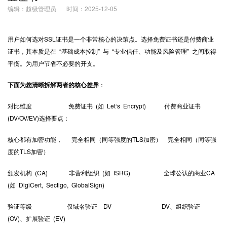
编辑：超级管理员
时间：2025-12-05
用户如何选对
SSL证书
是一个非常核心的决策点。选择免费证书还是付费商业
证书，其本质是在 “基础成本控制” 与 “专业信任、功能及风险管理” 之间取得
平衡。为用户节省不必要的开支。
下面为您清晰拆解两者的核心差异
：
对比维度 免费证书 (如 Let‘s Encrypt) 付费商业证书
(DV/OV/EV)选择要点：
核心都有加密功能， 完全相同（同等强度的TLS加密） 完全相同（同等强
度的TLS加密）
颁发机构 (CA) 非营利组织 (如 ISRG) 全球公认的商业CA
(如 DigiCert, Sectigo, GlobalSign)
验证等级 仅域名验证 DV DV、组织验证
(OV)、扩展验证 (EV)