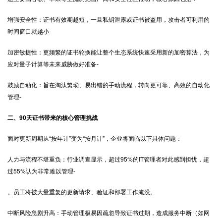
增强安全性：证书有效期越短，一旦私钥泄露或证书被盗用，攻击者可利用的
时间窗口就越小-
加密敏捷性：更频繁的证书轮换能让整个生态系统快速采用新的加密算法，为
应对量子计算等未来威胁做好准备-
鼓励自动化：旨在淘汰繁琐、易出错的手动流程，转向更可靠、高效的自动化
管理-
二、90天证书带来的核心管理挑战
面对更新周期从“按年计”变为“按月计”，企业将面临以下具体问题：
人力与流程不堪重负：行业调查显示，超过95%的IT管理者对此感到担忧，超
过55%认为非常难以管理-
。员工将被大量重复的更新请求、验证和部署工作淹没。
中断风险急剧升高：手动管理极易因疏忽导致证书过期，造成服务中断（如网