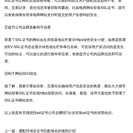
SSL证书让网站实现加密传输，可以很好的防止用户隐私信息如用户名、密
码、交易记录、居住信息等被窃取和纂改。比如电商网站安装SSL证书，就可
以有效保障你登录电商网站支付时提交的用户名密码的安全。
②提升公司品牌形象和可信度
部署了SSL证书的网站会在浏览器地址栏显示https绿色安全小锁，如果是部署
的EV SSL证书还会显示绿色地址栏和单位名称。可告诉用户其访问的是安全、
可信的站点，可以放心的进行操作和交易，有效提升公司的品牌信息和可信
度。
③利于网站SEO优化
据了解，搜索引擎如谷歌，百度站在确保用户信息安全的角度，都在大力倡导
网站部署SSL证书实现https加密访问。在搜索、展现、排序方面也给予部署了
SSL证书网站优待。
以上就是有关我想找ssl证书公司去哪找?企业安装ssl证书的优势知识。
上一篇：通配符域名证书匹配域名的规则介绍