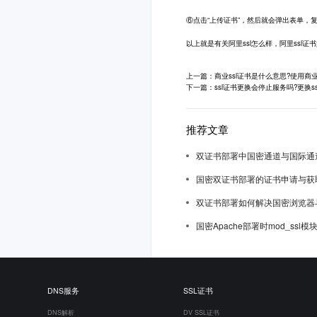
⑥点击“上传证书”，然后就会弹出表单，复
以上就是有关阿里ssl怎么样，阿里ssl
上一篇：商业ssl证书是什么意思?使用商业
下一篇：ssl证书更换会停止服务吗?更换s
推荐文章
双证书部署中国密通道与国际通
国密双证书部署的证书申请与获
双证书部署如何解决国密浏览器
国密Apache部署时mod_ssl
DNS服务
SSL证书
DNS解析
DV SSL证书