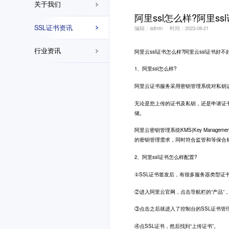
关于我们
阿里ssl怎么样?阿里ss
SSL证书资讯
编辑：admin
时间：2023-08-21
行业资讯
阿里云
ssl证书
怎么样?阿里云ssl证书好不
1、阿里ssl怎么样?
阿里云证书服务采用密钥管理系统对私钥
无论是您上传的证书及私钥，还是申请证
储。
阿里云密钥管理系统KMS(Key Manag
的密钥管理需求，同时符合监管和等保合
2、阿里ssl证书怎么样配置?
①SSL证书签发后，有很多服务器类型证书
②进入阿里云官网，点击导航栏的“产品”，
③点击之后就进入了控制台的SSL证书管
④点SSL证书，然后找到“上传证书”。