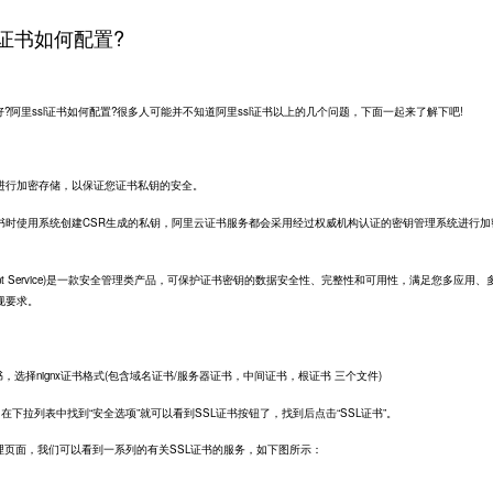
l证书如何配置?
好?阿里ssl证书如何配置?很多人可能并不知道阿里ssl证书以上的几个问题，下面一起来了解下吧!
进行加密存储，以保证您证书私钥的安全。
书时使用系统创建CSR生成的私钥，阿里云证书服务都会采用经过权威机构认证的密钥管理系统进行加
ement Service)是一款安全管理类产品，可保护证书密钥的数据安全性、完整性和可用性，满足您多应用、
规要求。
，选择nignx证书格式(包含域名证书/服务器证书，中间证书，根证书 三个文件)
在下拉列表中找到“安全选项”就可以看到SSL证书按钮了，找到后点击“SSL证书”。
理页面，我们可以看到一系列的有关SSL证书的服务，如下图所示：