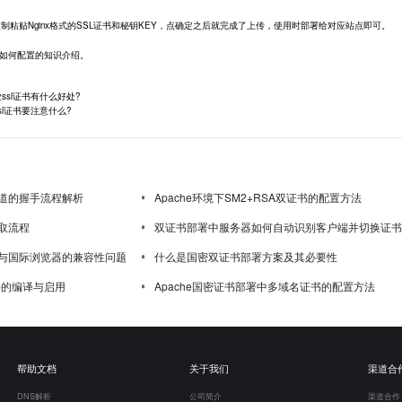
制粘贴Nginx格式的SSL证书和秘钥KEY，点确定之后就完成了上传，使用时部署给对应站点即可。
证书如何配置的知识介绍。
ssl证书有什么好处?
sl证书要注意什么?
道的握手流程解析
Apache环境下SM2+RSA双证书的配置方法
取流程
双证书部署中服务器如何自动识别客户端并切换证书
与国际浏览器的兼容性问题
什么是国密双证书部署方案及其必要性
模块的编译与启用
Apache国密证书部署中多域名证书的配置方法
帮助文档
关于我们
渠道合
DNS解析
公司简介
渠道合作