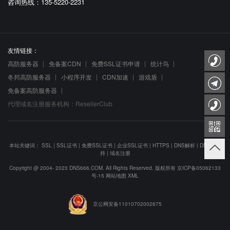
咨询热线：135-5220-2231
友情链接：
高防服务器
免备案CDN
免费SSL证书申请
统计鸟
冬邦高防服务器
小程序开发
CDN加速
游戏盾
免备案高防服务器
代理域名注册服务机构：ResellerClub
本站关键词：
SSL
|
SSL证书
|
免费SSL证书
|
企业SSL证书
|
HTTPS
|
DNS解析
|
DNS防劫
持
|
域名注册
Copyright @ 2004- 2023 DNS666.COM. All Rights Reserved. 版权所有
京ICP备05062133
号-15
网站地图
XML
京公网安备11010702002675