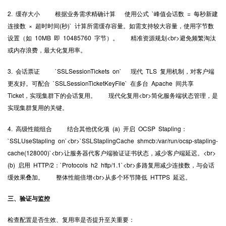
2. 缓存大小 根据业务需求精确计算 使用公式 `峰值会话数 = 每秒新建
连接数 × 超时时间(秒)` 计算所需缓存容量。如需支持较大容量，使用字节数
设置（如 10MB 即 10485760 字节）。 精准资源规划<br>避免频繁淘汰
或内存浪费，最大化复用率。
3. 会话票证 `SSLSessionTickets on` 现代 TLS 复用机制，对客户端
更友好。可配合 `SSLSessionTicketKeyFile` 在多台 Apache 间共享
Ticket，实现集群下的会话复用。 现代化复用<br>简化服务端状态管理，是
实现集群复用的关键。
4. 高级性能组合 结合其他优化项 (a) 开启 OCSP Stapling：
`SSLUseStapling on`<br>`SSLStaplingCache shmcb:/var/run/ocsp-stapling-
cache(128000)`<br>让服务器代客户端验证证书状态，减少客户端延迟。<br>
(b) 启用 HTTP/2：`Protocols h2 http/1.1`<br>多路复用减少连接数，与会话
缓效果叠加。 整体性能倍增<br>从多个环节降低 HTTPS 延迟。
三、验证与监控
检查配置是否生效、复用率是否提升至关重要：