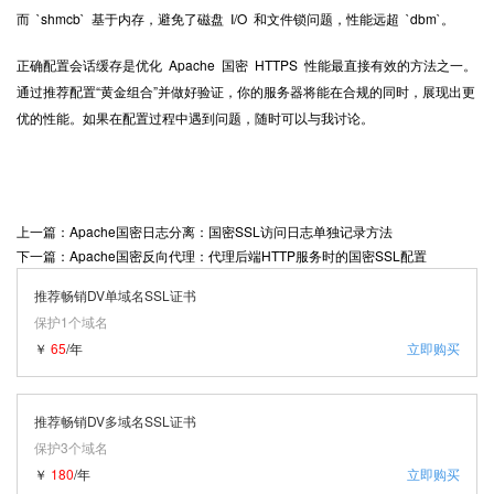
而 `shmcb` 基于内存，避免了磁盘 I/O 和文件锁问题，性能远超 `dbm`。
正确配置会话缓存是优化 Apache 国密 HTTPS 性能最直接有效的方法之一。
通过推荐配置“黄金组合”并做好验证，你的服务器将能在合规的同时，展现出更
优的性能。如果在配置过程中遇到问题，随时可以与我讨论。
上一篇：Apache国密日志分离：国密SSL访问日志单独记录方法
下一篇：Apache国密反向代理：代理后端HTTP服务时的国密SSL配置
推荐畅销DV单域名SSL证书
保护1个域名
￥
65
/年
立即购买
推荐畅销DV多域名SSL证书
保护3个域名
￥
180
/年
立即购买