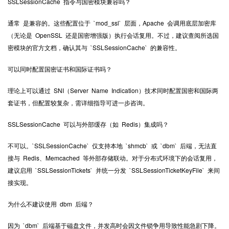
SSLSessionCache 指令与国密模块兼容吗？
通常 是兼容的。这些配置位于 `mod_ssl` 层面，Apache 会调用底层加密库
（无论是 OpenSSL 还是国密增强版）执行会话复用。不过，建议查阅所选国
密模块的官方文档，确认其与 `SSLSessionCache` 的兼容性。
可以同时配置国密证书和国际证书吗？
理论上可以通过 SNI（Server Name Indication）技术同时配置国密和国际两
套证书，但配置较复杂，需详细指导可进一步咨询。
SSLSessionCache 可以与外部缓存（如 Redis）集成吗？
不可以。`SSLSessionCache` 仅支持本地 `shmcb` 或 `dbm` 后端，无法直
接与 Redis、Memcached 等外部存储联动。对于分布式环境下的会话复用，
建议启用 `SSLSessionTickets` 并统一分发 `SSLSessionTicketKeyFile` 来间
接实现。
为什么不建议使用 dbm 后端？
因为 `dbm` 后端基于磁盘文件，并发高时会因文件锁争用导致性能急剧下降。