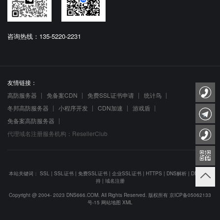
咨询热线：135-5220-2231
友情链接：
高防服务器
免备案CDN
免费SSL证书申请
统计鸟
冬邦高防服务器
小程序开发
CDN加速
游戏盾
免备案高防服务器
代理域名注册服务机构：ResellerClub
本站关键词：
SSL
|
SSL证书
|
免费SSL证书
|
企业SSL证书
|
HTTPS
|
DNS解析
|
DNS防劫
持
|
域名注册
Copyright @ 2004- 2023 DNS666.COM. All Rights Reserved. 版权所有
京ICP备05062133
号-15
网站地图
XML