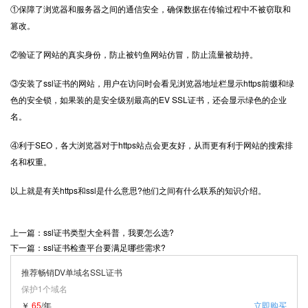
①保障了浏览器和服务器之间的通信安全，确保数据在传输过程中不被窃取和
篡改。
②验证了网站的真实身份，防止被钓鱼网站仿冒，防止流量被劫持。
③安装了ssl证书的网站，用户在访问时会看见浏览器地址栏显示https前缀和绿
色的安全锁，如果装的是安全级别最高的EV SSL证书，还会显示绿色的企业
名。
④利于SEO，各大浏览器对于https站点会更友好，从而更有利于网站的搜索排
名和权重。
以上就是有关https和ssl是什么意思?他们之间有什么联系的知识介绍。
上一篇：ssl证书类型大全科普，我要怎么选?
下一篇：ssl证书检查平台要满足哪些需求?
推荐畅销DV单域名SSL证书
保护1个域名
￥
65
/年
立即购买