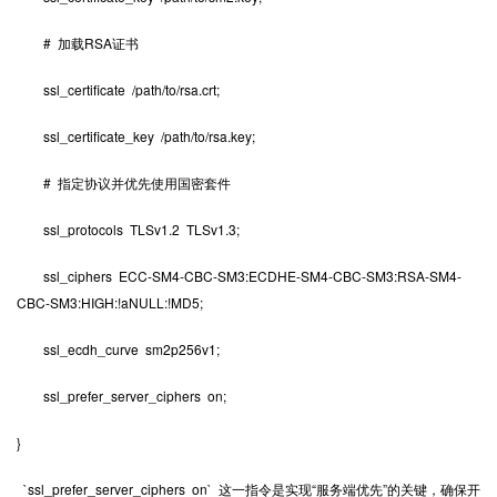
# 加载RSA证书
ssl_certificate /path/to/rsa.crt;
ssl_certificate_key /path/to/rsa.key;
# 指定协议并优先使用国密套件
ssl_protocols TLSv1.2 TLSv1.3;
ssl_ciphers ECC-SM4-CBC-SM3:ECDHE-SM4-CBC-SM3:RSA-SM4-
CBC-SM3:HIGH:!aNULL:!MD5;
ssl_ecdh_curve sm2p256v1;
ssl_prefer_server_ciphers on;
}
`ssl_prefer_server_ciphers on` 这一指令是实现“服务端优先”的关键，确保开