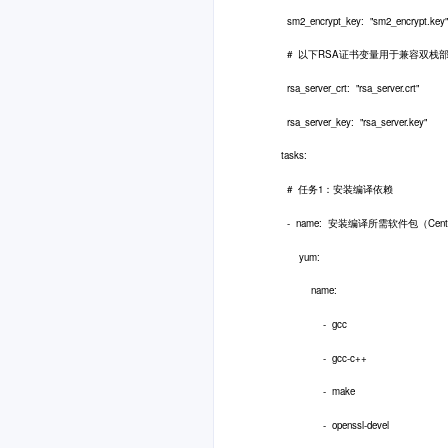
sm2_encrypt_key: "sm2_encrypt.key"
# 以下RSA证书变量用于兼容双栈
rsa_server_crt: "rsa_server.crt"
rsa_server_key: "rsa_server.key"
tasks:
# 任务1：安装编译依赖
- name: 安装编译所需软件包（CentO
yum:
name:
- gcc
- gcc-c++
- make
- openssl-devel