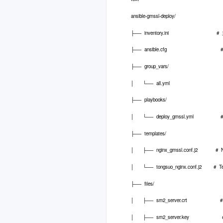
ansible-gmssl-deploy/
├── inventory.ini #
├── ansible.cfg # An
├── group_vars/
│ └── all.yml # 
├── playbooks/
│ └── deploy_gmssl.yml 
├── templates/
│ ├── nginx_gmssl.conf.j2
│ └── tongsuo_nginx.conf.j2 # T
├── files/
│ ├── sm2_server.crt #
│ ├── sm2_server.key 