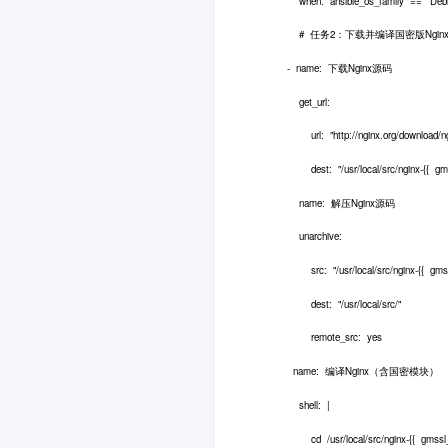
when: ansible_os_family == 'Debi
# 任务2：下载并编译国密版Ngin
- name: 下载Nginx源码
get_url:
url: "http://nginx.org/download/nginx-
dest: "/usr/local/src/nginx-{{ gmssl_
name: 解压Nginx源码
unarchive:
src: "/usr/local/src/nginx-{{ gmssl_n
dest: "/usr/local/src/"
remote_src: yes
name: 编译Nginx（含国密模块）
shell: |
cd /usr/local/src/nginx-{{ gmssl_ng