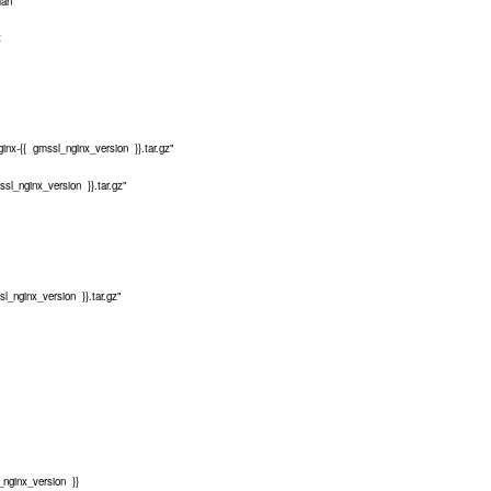
an'
x
{{ gmssl_nginx_version }}.tar.gz"
nginx_version }}.tar.gz"
ginx_version }}.tar.gz"
inx_version }}