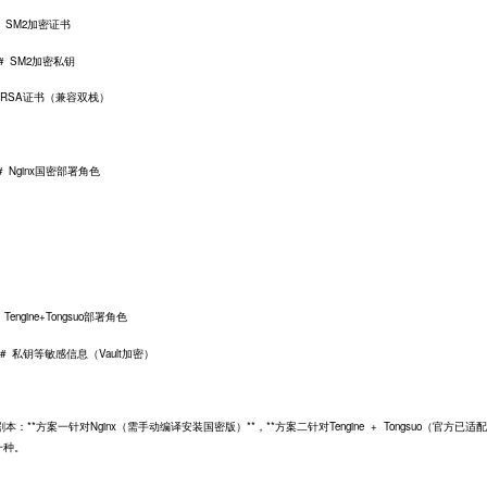
# SM2加密证书
# SM2加密私钥
# RSA证书（兼容双栈）
Nginx国密部署角色
ngine+Tongsuo部署角色
等敏感信息（Vault加密）
*方案一针对Nginx（需手动编译安装国密版）**，**方案二针对Tengine + Tongsuo（官方已适
一种。