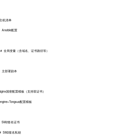
 主机清单
sible配置
全局变量（含域名、证书路径等）
# 主部署剧本
 # Nginx国密配置模板（支持双证书）
engine+Tongsuo配置模板
 SM2签名证书
# SM2签名私钥