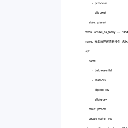
- pcre-devel
- zlib-devel
state: present
when: ansible_os_family == 'RedH
name: 安装编译所需软件包（Ubuntu/
apt:
name:
- build-essential
- libssl-dev
- libpcre3-dev
- zlib1g-dev
state: present
update_cache: yes