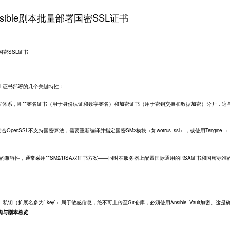
ible剧本批量部署国密SSL证书
国密
SSL证书
SSL证书部署的几个关键特性：
证书”体系，即**签名证书（用于身份认证和数字签名）和加密证书（用于密钥交换和数据加密）分开，这与
合OpenSSL不支持国密算法，需要重新编译并指定国密SM2模块（如wotrus_ssl），或使用Tengine +
的兼容性，通常采用**SM2/RSA双证书方案——同时在服务器上配置国际通用的RSA证书和国密标准的
扩展名多为`.key`）属于敏感信息，绝不可上传至Git仓库，必须使用Ansible Vault加密。这是
构与剧本总览