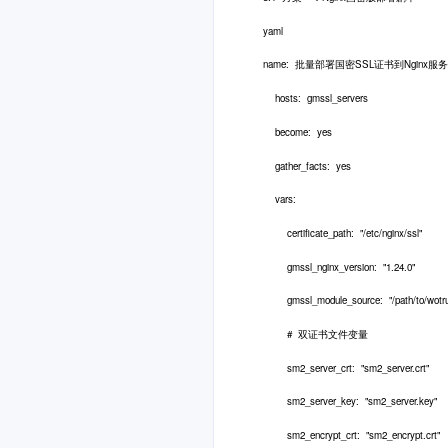
yaml
name: 批量部署国密SSL证书到Nginx服
hosts: gmssl_servers
become: yes
gather_facts: yes
vars:
certificate_path: "/etc/nginx/ssl"
gmssl_nginx_version: "1.24.0"
gmssl_module_source: "/path/to/w
# 双证书文件变量
sm2_server_crt: "sm2_server.crt"
sm2_server_key: "sm2_server.key"
sm2_encrypt_crt: "sm2_encrypt.crt"