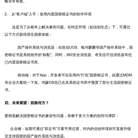
略非常有效。
2. 从“客户端”入手：使用内置国密根证书的软件环境
这是为了从根本上解决兼容问题。在特定环境（如信创生态）下，可通过
以下方式获得原生国密体验：
国产操作系统与浏览器：在统信UOS、银河麒麟等国产操作系统中，国
密根证书是系统组件的“标配”。同时，360安全浏览器、奇安信可信浏览器等也
已内置国密根证书库。
移动端：对于App，开发者可在应用内“打包”国密根证书，或通过MDM
等企业方案统一下发。鸿蒙OS也已在其系统证书库中预置了部分主流国密根证
书。
四、未来展望：前路何方？
要彻底解决国密根证书的兼容性问题，有赖于多方力量的协同与博弈：
企业侧：短期可通过“双证书”方案平滑过渡，对内的信创环境则可直接升级
至支持国密的国产操作系统与浏览器。