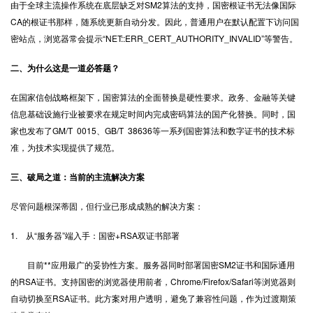
由于全球主流操作系统在底层缺乏对SM2算法的支持，国密根证书无法像国际
CA的根证书那样，随系统更新自动分发。因此，普通用户在默认配置下访问国
密站点，浏览器常会提示“NET::ERR_CERT_AUTHORITY_INVALID”等警告。
二、为什么这是一道必答题？
在国家信创战略框架下，国密算法的全面替换是硬性要求。政务、金融等关键
信息基础设施行业被要求在规定时间内完成密码算法的国产化替换。同时，国
家也发布了GM/T 0015、GB/T 38636等一系列国密算法和数字证书的技术标
准，为技术实现提供了规范。
三、破局之道：当前的主流解决方案
尽管问题根深蒂固，但行业已形成成熟的解决方案：
1. 从“服务器”端入手：国密+RSA双证书部署
目前**应用最广的妥协性方案。服务器同时部署国密SM2证书和国际通用
的RSA证书。支持国密的浏览器使用前者，Chrome/Firefox/Safari等浏览器则
自动切换至RSA证书。此方案对用户透明，避免了兼容性问题，作为过渡期策