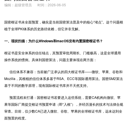
编辑：超级管理员
时间：2026-06-05
国密根证书未全面预置，确实是当前国密算法普及中的核心“堵点”。这个问题根
植于全球PKI体系的历史路径依赖，但它并非无解。
一、现状扫描：为什么Windows和macOS没有内置国密根证书？
根证书是安全体系的信任锚点，其预置审批周期长、门槛极高，这是全球通用
操作系统的惯例。具体到国密算法，问题主要体现在两方面：
信任体系不兼容：当前被广泛承认的四大根证书库——微软、苹果、谷歌和
Mozilla，其根植的信任体系多基于RSA、ECC等国际通用算法。国密SM2算法
基于不同的数学原理，现有国际根证书库并不天然支持。
预置流程未打通：国密根证书若要进入这些系统，需要CA机构向微软、苹
果等国际厂商提交根证书预置申请（即“入根”），并经历漫长的技术与法律合规
审查。目前，仅少数CA已进入微软、谷歌、苹果的全球根证书库，远未达到全
面预置的程度。