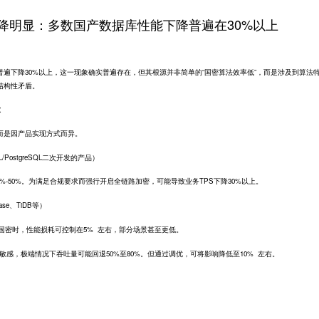
降明显：多数国产数据库性能下降普遍在30%以上
遍下降30%以上，这一现象确实普遍存在，但其根源并非简单的“国密算法效率低”，而是涉及到算法
结构性矛盾。
大
而是因产品实现方式而异。
PostgreSQL二次开发的产品）
50%。为满足合规要求而强行开启全链路加密，可能导致业务TPS下降30%以上。
se、TiDB等）
国密时，性能损耗可控制在5% 左右，部分场景甚至更低。
，极端情况下吞吐量可能回退50%至80%。但通过调优，可将影响降低至10% 左右。