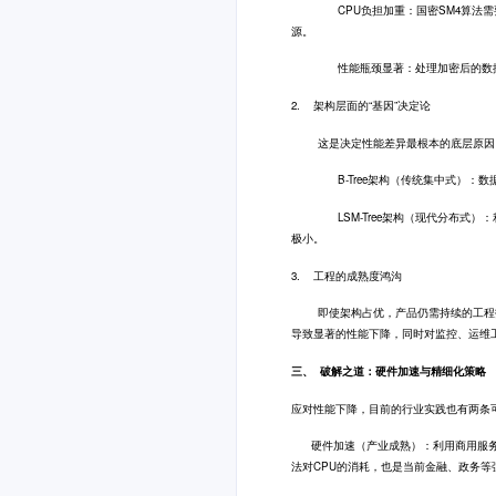
CPU负担加重：国密SM4算法需要进
源。
性能瓶颈显著：处理加密后的数据索引
2. 架构层面的“基因”决定论
这是决定性能差异最根本的底层原因，
B-Tree架构（传统集中式）：数据在
LSM-Tree架构（现代分布式）：利
极小。
3. 工程的成熟度鸿沟
即使架构占优，产品仍需持续的工程打
导致显著的性能下降，同时对监控、运维
三、 破解之道：硬件加速与精细化策略
应对性能下降，目前的行业实践也有两条
硬件加速（产业成熟）：利用商用服务器C
法对CPU的消耗，也是当前金融、政务