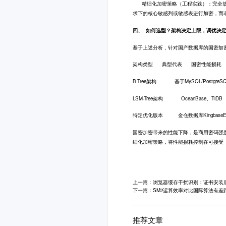
精细化加密策略（工程实践）：完全放弃
求下的核心敏感列或敏感表进行加密，而非
四、 如何选型？架构决定上限，调优决
基于上述分析，针对国产数据库的国密加
架构类型 典型代表 国密性能损耗
B-Tree架构 基于MySQL/Post
LSM-Tree架构 OceanBase
特定优化版本 金仓数据库Kingbas
国密加密带来的性能下降，是商用密码强
细化加密策略，将性能损耗控制在可接受（
上一篇：浏览器缓存干扰识别：证书安装
下一篇：SM2运算效率对比国际算法有差
推荐文章