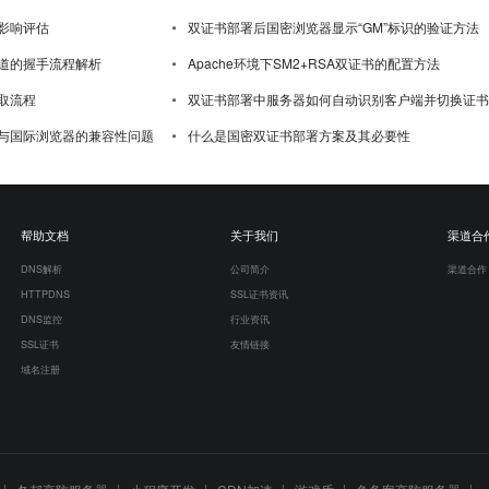
影响评估
双证书部署后国密浏览器显示“GM”标识的验证方法
道的握手流程解析
Apache环境下SM2+RSA双证书的配置方法
取流程
双证书部署中服务器如何自动识别客户端并切换证书
与国际浏览器的兼容性问题
什么是国密双证书部署方案及其必要性
帮助文档
关于我们
渠道合
DNS解析
公司简介
渠道合作
HTTPDNS
SSL证书资讯
DNS监控
行业资讯
SSL证书
友情链接
域名注册