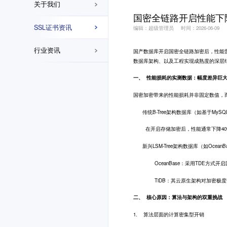
关于我们
国密全链路开启性能下
SSL证书资讯
编辑：超级管理员
时间：2026-06-09
行业资讯
国产数据库开启国密全链路加密后，性能普
数据库架构、以及工程实现成熟度的深层
一、 性能损耗的实测数据：幅度差异巨
国密加密带来的性能损耗并非固定数值，
传统B-Tree架构数据库（如基于MySQL/
在开启存储加密后，性能通常下降40%-
新兴LSM-Tree架构数据库（如OceanBa
OceanBase：采用TDE方式开启
TiDB：其云原生架构对加密极度敏感
二、 核心原因：算法与架构的双重挑战
1. 算法层面的计算密集型开销