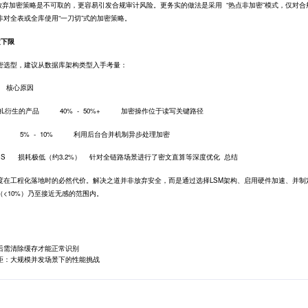
加密策略是不可取的，更容易引发合规审计风险。更务实的做法是采用 “热点非加密”模式，仅对合
对全表或全库使用“一刀切”式的加密策略。
定下限
密选型，建议从数据库架构类型入手考量：
 核心原因
greSQL衍生的产品 40% - 50%+ 加密操作位于读写关键路径
、TiDB 5% - 10% 利用后台合并机制异步处理加密
eES 损耗极低（约3.2%） 针对全链路场景进行了密文直算等深度优化 总结
度在工程化落地时的必然代价。解决之道并非放弃安全，而是通过选择LSM架构、启用硬件加速、并制
<10%）乃至接近无感的范围内。
后需清除缓存才能正常识别
距：大规模并发场景下的性能挑战