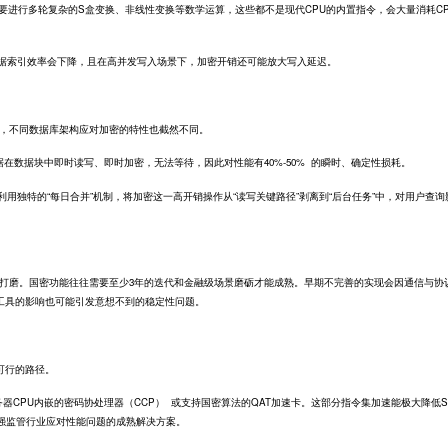
行多轮复杂的S盒变换、非线性变换等数学运算，这些都不是现代CPU的内置指令，会大量消耗CP
效率会下降，且在高并发写入场景下，加密开销还可能放大写入延迟。
不同数据库架构应对加密的特性也截然不同。
数据块中即时读写、即时加密，无法等待，因此对性能有40%-50% 的瞬时、确定性损耗。
用独特的“每日合并”机制，将加密这一高开销操作从“读写关键路径”剥离到“后台任务”中，对用户查询
磨。国密功能往往需要至少3年的迭代和金融级场景磨砺才能成熟。早期不完善的实现会因通信与协
工具的影响也可能引发意想不到的稳定性问题。
可行的路径。
PU内嵌的密码协处理器（CCP） 或支持国密算法的QAT加速卡。这部分指令集加速能极大降低S
等强监管行业应对性能问题的成熟解决方案。