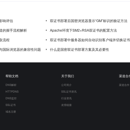
影响评估
双证书部署后国密浏览器显示“GM”标识的验证方法
道的握手流程解析
Apache环境下SM2+RSA双证书的配置方法
取流程
双证书部署中服务器如何自动识别客户端并切换证书
与国际浏览器的兼容性问题
什么是国密双证书部署方案及其必要性
帮助文档
关于我们
渠道合
DNS解析
公司简介
渠道合作
HTTPDNS
SSL证书资讯
DNS监控
行业资讯
SSL证书
友情链接
域名注册