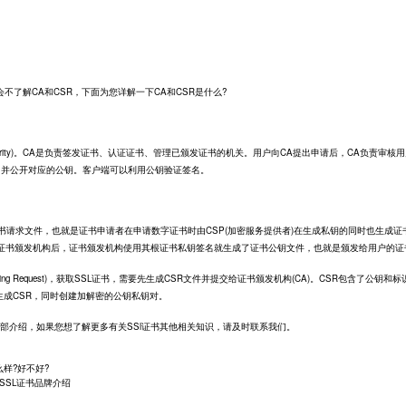
不了解CA和CSR，下面为您详解一下CA和CSR是什么?
e Authority)。CA是负责签发证书、认证证书、管理已颁发证书的机关。用户向CA提出申请后，CA负责审核
，并公开对应的公钥。客户端可以利用公钥验证签名。
 Request)即证书请求文件，也就是证书申请者在申请数字证书时由CSP(加密服务提供者)在生成私钥的同时也生成
给证书颁发机构后，证书颁发机构使用其根证书私钥签名就生成了证书公钥文件，也就是颁发给用户的证
ignning Request)，获取SSL证书，需要先生成CSR文件并提交给证书颁发机构(CA)。CSR包含了公钥和
eb服务器生成CSR，同时创建加解密的公钥私钥对。
部介绍，如果您想了解更多有关
SSl证书
其他相关知识，请及时联系我们。
怎么样?好不好?
go SSL证书品牌介绍