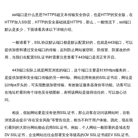
ssl端口是什么意思?HTTPS超文本传输安全协议，也是HTTP的安全版，在
HTTP加入SSl层，HTTP的安全基础就是
HTTPS
，那么，一般情况下，ssl端口
默认是多少，下面请看具体以下详细介绍。
一般请看下，SSL协议默认端口都是默认配置好的，也就是443端口，可以
提供加密和通过安全端口的传输，起到防止网站被窃听、防假冒、防篡改的作
用，当我们在配置SSL证书时需要注意查看下443端口是否正常开启。
443端口实际上就是网页浏览的端口，这个端口主要是针对https服务的，
是提供加密和安全端口传输的另一种http。网站启用有效的
SSL证书
后，网址是
以https开头的，可实现数据加密传输、有效验证服务器身份等功能。访客可以
在地址栏看到有个绿色安全锁图标，表明该网站是值得信任的，可以放心访
问。
相反，假如网站要是没有使用SSL证书，那么访客在访问该网站时，谷歌
浏览器会提示“存在安全风险”等警告信息，相当不利于用户体验。因此，现在我
们看到的大部分网站都会启用SSL证书。例如，个人网站一般部署的是域名型
DV SSL证书，企业网站往往会部署安全等级高的OV SSL证书或EV SSL证书。