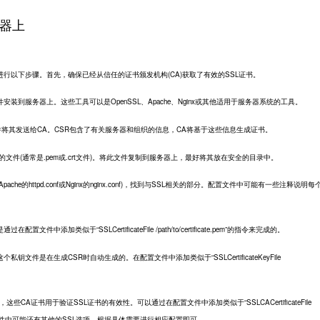
务器上
行以下步骤。首先，确保已经从信任的证书颁发机构(CA)获取了有效的SSL证书。
服务器上。这些工具可以是OpenSSL、Apache、Nginx或其他适用于服务器系统的工具。
将其发送给CA。CSR包含了有关服务器和组织的信息，CA将基于这些信息生成证书。
件(通常是.pem或.crt文件)。将此文件复制到服务器上，最好将其放在安全的目录中。
的httpd.conf或Nginx的nginx.conf)，找到与SSL相关的部分。配置文件中可能有一些注释说明每
加类似于“SSLCertificateFile /path/to/certificate.pem”的指令来完成的。
是在生成CSR时自动生成的。在配置文件中添加类似于“SSLCertificateKeyFile
证书用于验证SSL证书的有效性。可以通过在配置文件中添加类似于“SSLCACertificateFile
配置。配置文件中可能还有其他的SSL选项，根据具体需要进行相应配置即可。