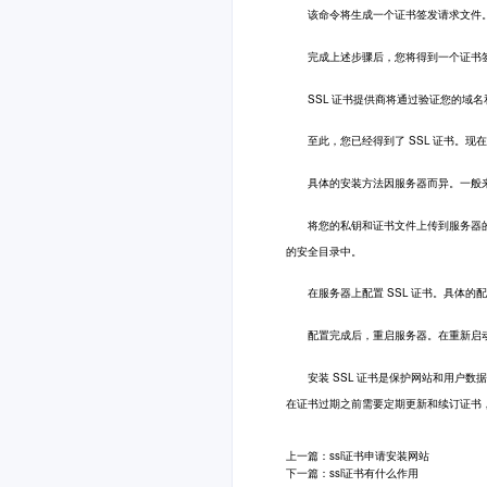
该命令将生成一个证书签发请求文件
完成上述步骤后，您将得到一个证书签发请求文
SSL 证书提供商将通过验证您的域名和公
至此，您已经得到了 SSL 证书。现
具体的安装方法因服务器而异。一般来说
将您的私钥和证书文件上传到服务器的
的安全目录中。
在服务器上配置 SSL 证书。具体的
配置完成后，重启服务器。在重新启动后
安装 SSL 证书是保护网站和用户数据
在证书过期之前需要定期更新和续订证书，
上一篇：ssl证书申请安装网站
下一篇：ssl证书有什么作用