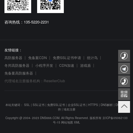
咨询热线：135-5220-2231
友情链接：
高防服务器
免备案CDN
免费SSL证书申请
统计鸟
冬邦高防服务器
小程序开发
CDN加速
游戏盾
免备案高防服务器
代理域名注册服务机构：ResellerClub
本站关键词：
SSL
|
SSL证书
|
免费SSL证书
|
企业SSL证书
|
HTTPS
|
DNS解析
|
DNS防劫
持
|
域名注册
Copyright @ 2004- 2023 DNS666.COM. All Rights Reserved. 版权所有
京ICP备05062133
号-15
网站地图
XML