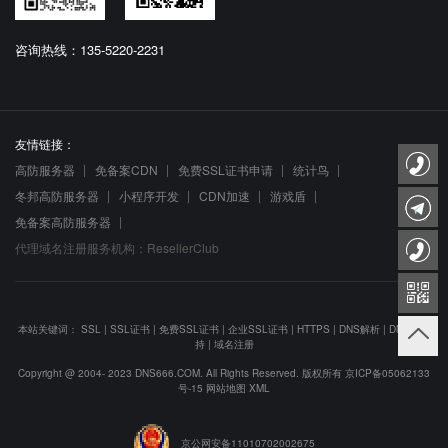
咨询热线：135-5220-2231
友情链接：
高防服务器
免备案CDN
免费SSL证书申请
统计鸟
冬邦高防服务器
小程序开发
CDN加速
游戏盾
免备案高防服务器
代理域名注册服务机构：ResellerClub
本站关键词：
SSL
|
SSL证书
|
免费SSL证书
|
企业SSL证书
|
HTTPS
|
DNS解析
|
DNS防劫
持
|
域名注册
Copyright @ 2004- 2023 DNS666.COM. All Rights Reserved. 版权所有
京ICP备05062133
号-15
网站地图
XML
京公网安备11010702002675