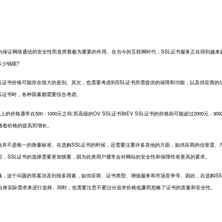
为保证网络通信的安全性而发挥着极为重要的作用。在当今的互联网时代，SSL证书服务正在得到越来
多少钱呢?
证书价格可能存在很大的差别。其次，也需要考虑到SSL证书所需提供的保障和功能，以及供应商的
L证书时，各种因素都需要综合考虑。
通常在500 - 1000元之间;而高级的OV SSL证书和EV SSL证书的价格则可能超过2000元 - 300
随着价格的提高而增长。
并不是唯一的衡量标准。在选购SSL证书的时候，还需要注重许多其他的方面，如供应商的信誉度、
言，SSL证书的选择需要更加慎重，因为此类用户通常会对网站的安全性和保障性有更高的要求。
，这个问题的答案涉及到很多因素，如供应商、证书类型、增值服务和市场竞争等。因此，在选购SS
自身实际需求来进行选择。同时，也需要注意不要过分追求价格低廉而忽略了证书的质量和安全性。