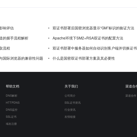
影响评估
双证书部署后国密浏览器显示“GM”标识的验证方法
道的握手流程解析
Apache环境下SM2+RSA双证书的配置方法
取流程
双证书部署中服务器如何自动识别客户端并切换证书
与国际浏览器的兼容性问题
什么是国密双证书部署方案及其必要性
帮助文档
关于我们
渠道合
DNS解析
公司简介
渠道合作
HTTPDNS
SSL证书资讯
DNS监控
行业资讯
SSL证书
友情链接
域名注册