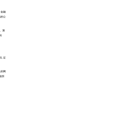
、金融
书的公
行、第
的
L 证
名的网
级所