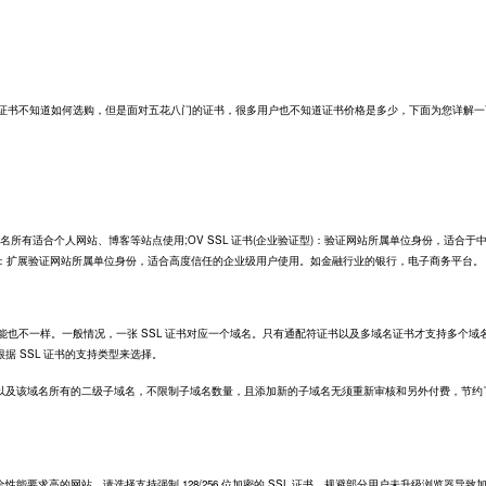
证书不知道如何选购，但是面对五花八门的证书，很多用户也不知道证书价格是多少，下面为您详解一
域名所有适合个人网站、博客等站点使用;OV SSL 证书(企业验证型)：验证网站所属单位身份，适合于
验证型)：扩展验证网站所属单位身份，适合高度信任的企业级用户使用。如金融行业的银行，电子商务平台。
也不一样。一般情况，一张 SSL 证书对应一个域名。只有通配符证书以及多域名证书才支持多个域
据 SSL 证书的支持类型来选择。
及该域名所有的二级子域名，不限制子域名数量，且添加新的子域名无须重新审核和另外付费，节约
求高的网站，请选择支持强制 128/256 位加密的 SSL 证书，规避部分用户未升级浏览器导致