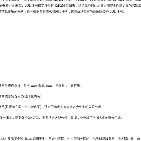
证书和企业级 OV SSL 证书都支持强制 128/256 位加密，建议此类网站尽量采用安全性能更高的强制
信息传输的网站，也可根据自身需求和风险评估，选择价格实惠的自适应加密 SSL 证书。
应商会提供补齐 www 和非 www。价格从 0～数百元。
需要数百元(跟域名量有关)。
(只要都在同一个主域名下)，适合不确定未来会做多少业务的公司申请。
在一张上，需要数千元~万元。主要适合大型公司、集团，业务线广主域名多的时候申请。
址栏显示安全锁+https;适用于中小型企业官网、中小型商务网站、电子邮局服务器、个人网站等，10