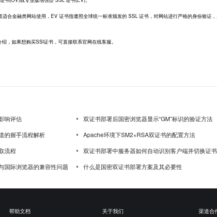
适合金融类网站使用，EV 证书指遵照全球统一标准颁发的 SSL 证书，对网站进行严格的身份验证
绍，如果想购买SSl证书，可直接联系官网在线客服。
影响评估
双证书部署后国密浏览器显示“GM”标识的验证方法
道的握手流程解析
Apache环境下SM2+RSA双证书的配置方法
取流程
双证书部署中服务器如何自动识别客户端并切换证书
与国际浏览器的兼容性问题
什么是国密双证书部署方案及其必要性
帮助文档
关于我们
渠道合