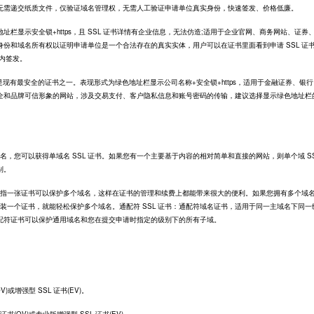
无需递交纸质文件，仅验证域名管理权，无需人工验证申请单位真实身份，快速签发、价格低廉。
址栏显示安全锁+https，且 SSL 证书详情有企业信息，无法仿造;适用于企业官网、商务网站、证券
份和域名所有权以证明申请单位是一个合法存在的真实实体，用户可以在证书里面看到申请 SSL 证
日内签发。
是现有最安全的证书之一。表现形式为绿色地址栏显示公司名称+安全锁+https，适用于金融证券、银
全和品牌可信形象的网站，涉及交易支付、客户隐私信息和账号密码的传输，建议选择显示绿色地址栏
，您可以获得单域名 SSL 证书。如果您有一个主要基于内容的相对简单和直接的网站，则单个域 SS
别。
是指一张证书可以保护多个域名，这样在证书的管理和续费上都能带来很大的便利。如果您拥有多个域
需安装一个证书，就能轻松保护多个域名。通配符 SSL 证书：通配符域名证书，适用于同一主域名下同一
配符证书可以保护通用域名和您在提交申请时指定的级别下的所有子域。
。
或增强型 SSL 证书(EV)。
(OV)或专业版增强型 SSL 证书(EV)。