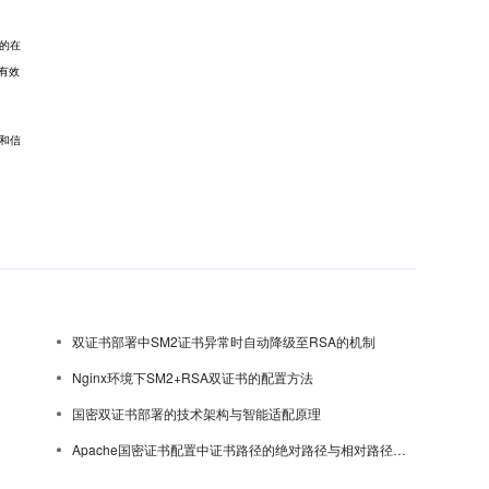
全的在
有效
私和信
双证书部署中SM2证书异常时自动降级至RSA的机制
Nginx环境下SM2+RSA双证书的配置方法
国密双证书部署的技术架构与智能适配原理
Apache国密证书配置中证书路径的绝对路径与相对路径选择