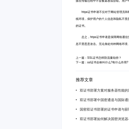
据在传输过程中不会被篡改或窃取。用户可以通
https证书申请不仅对于网站管理员和
线环境，保护用户的个人信息和隐私不受恶
的证书。
总之，https证书申请是保障网络通信
息不受恶意攻击。无论身处何种网络环境，
上一篇：SSL证书怎样防流量劫持？
下一篇：ssl证书全称叫什么?有什么作用?
推荐文章
双证书部署方案对服务器性能的
双证书部署中国密通道与国际通
国密双证书部署的证书申请与获
双证书部署如何解决国密浏览器