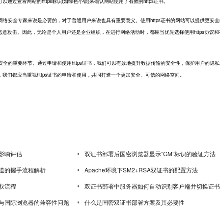
过查看网站的https标识(如绿色小锁)来确认网站使用了有效的https证书。
网络安全专家来说是必要的，对于普通用户来说也具有重要意义。使用https证书的网站可以提供更安
意攻击。因此，无论是个人用户还是企业组织，在进行网络活动时，都应当优先选择使用https协议和
安全的重要环节。通过申请和使用https证书，我们可以有效地提升数据传输的安全性，保护用户的隐
我们都应当重视https证书的申请和使用，共同打造一个更加安全、可信的网络空间。
影响评估
双证书部署后国密浏览器显示“GM”标识的验证方法
道的握手流程解析
Apache环境下SM2+RSA双证书的配置方法
取流程
双证书部署中服务器如何自动识别客户端并切换证书
与国际浏览器的兼容性问题
什么是国密双证书部署方案及其必要性