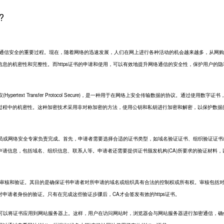
?
通信安全的重要过程。现在，随着网络的迅速发展，人们在网上进行各种活动的机会越来越多，从网购
息的机密性和完整性。而https证书的申请和使用，可以有效地提升网络通信的安全性，保护用户的隐
rtext Transfer Protocol Secure)，是一种用于在网络上安全传输数据的协议。通过使用数字证书，h
过程中的机密性。这种加密技术采用非对称加密的方法，使用公钥和私钥进行加密和解密，以保护数据
理员或网络安全专家负责完成。首先，申请者需要选择合适的证书类型，如域名验证证书、组织验证证书
请信息，包括域名、组织信息、联系人等。申请者还需要提供证书颁发机构(CA)所要求的验证材料，
核和验证。其目的是确保证书申请者对所申请的域名或组织具有合法的控制权或所有权。审核包括
申请者身份的验证。只有在完成这些验证步骤后，CA才会签发有效的https证书。
员可以将证书应用到网站服务器上。这样，用户在访问网站时，浏览器会与网站服务器进行加密通信，确