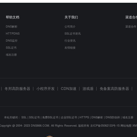
帮助文档
关于我们
渠道合
DNS解析
公司简介
渠道合作
HTTPDNS
SSL证书资讯
DNS监控
行业资讯
SSL证书
友情链接
域名注册
冬邦高防服务器
小程序开发
CDN加速
游戏盾
免备案高防服务器
本站关键词：
SSL
|
SSL证书
|
免费SSL证书
|
企业SSL证书
|
HTTPS
|
DNS解析
|
DNS防劫持
|
域名注册
Copyright @ 2004- 2023 DNS666.COM. All Rights Reserved. 版权所有
京ICP备05062133号-15
网站地图
XM