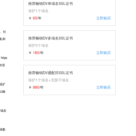
推荐畅销DV单域名SSL证书
保护1个域名
￥
65
/年
立即购买
、社
推荐畅销DV多域名SSL证书
私和
保护3个域名
￥
180
/年
立即购买
ttps
的安
推荐畅销DV通配符SSL证书
保护1个域名+无限子域名
或扩
￥
980
/年
立即购买
以确
对域名
保数