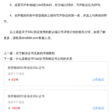
3、设置TCP本地端口443到443，对方端口0到0，TCP标志位为SYN;
4、在IP规则列表中把该规则上移到TCP协议的第一条，并选上勾再保存即
可。
以上就是关于SSL协议使用的默认端口号详情介绍的相关介绍，如需了解
更多，请联系dns666.com客服人员。
上一篇：关于解决证书无效的详细教程
下一篇：什么是根证书?ssl证书和根证书之间的关系
推荐畅销DV单域名SSL证书
保护1个域名
￥
65
/年
立即购买
推荐畅销DV多域名SSL证书
保护3个域名
￥
180
/年
立即购买