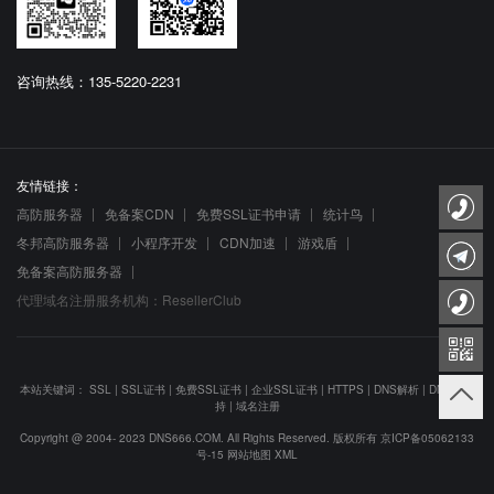
咨询热线：135-5220-2231
友情链接：
高防服务器
免备案CDN
免费SSL证书申请
统计鸟
冬邦高防服务器
小程序开发
CDN加速
游戏盾
免备案高防服务器
代理域名注册服务机构：ResellerClub
本站关键词：
SSL
|
SSL证书
|
免费SSL证书
|
企业SSL证书
|
HTTPS
|
DNS解析
|
DNS防劫
持
|
域名注册
Copyright @ 2004- 2023 DNS666.COM. All Rights Reserved. 版权所有
京ICP备05062133
号-15
网站地图
XML