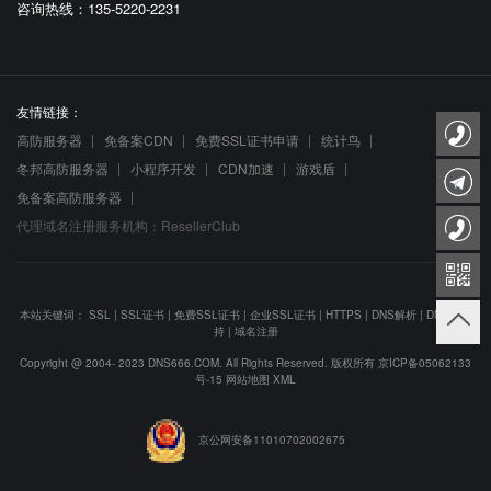
咨询热线：135-5220-2231
友情链接：
高防服务器
免备案CDN
免费SSL证书申请
统计鸟
冬邦高防服务器
小程序开发
CDN加速
游戏盾
免备案高防服务器
代理域名注册服务机构：ResellerClub
本站关键词：
SSL
|
SSL证书
|
免费SSL证书
|
企业SSL证书
|
HTTPS
|
DNS解析
|
DNS防劫
持
|
域名注册
Copyright @ 2004- 2023 DNS666.COM. All Rights Reserved. 版权所有
京ICP备05062133
号-15
网站地图
XML
京公网安备11010702002675