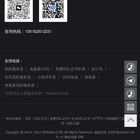
咨询热线：135-5220-2231
友情链接：
高防服务器
免备案CDN
免费SSL证书申请
统计鸟
冬邦高防服务器
小程序开发
CDN加速
游戏盾
免备案高防服务器
代理域名注册服务机构：ResellerClub
本站关键词：
SSL
|
SSL证书
|
免费SSL证书
|
企业SSL证书
|
HTTPS
|
DNS解析
|
DNS防劫
持
|
域名注册
Copyright @ 2004- 2023 DNS666.COM. All Rights Reserved. 版权所有
京ICP备05062133
号-15
网站地图
XML