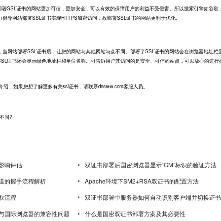
署SSL证书的网站更加可信，更加安全，可以有效的保障用户的利益不受侵害。所以搜索引擎如谷歌
倡导网站部署SSL证书实现HTTPS加密访问，故部署SSL证书的网站更利于优化。
网站部署SSL证书后，让您的网站与其他网站与众不同。部署了SSL证书的网站会在浏览器地址栏
V SSL证书还会显示绿色地址栏和单位名称。可告诉用户其访问的是安全、可信的站点，可以放心的进行
。
，如果您想了解更多有关ssl证书，请联系dns666.com客服人员。
不同?
影响评估
双证书部署后国密浏览器显示“GM”标识的验证方法
道的握手流程解析
Apache环境下SM2+RSA双证书的配置方法
取流程
双证书部署中服务器如何自动识别客户端并切换证书
与国际浏览器的兼容性问题
什么是国密双证书部署方案及其必要性