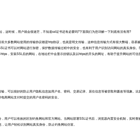
站，这时候，用户就会很迷茫，不知道ssl证书还有必要吗?下面我们为您详解一下到底有没有用?
前大多数网站使用的传输协议都是http协议，也就是明文传输，这种信息传输方式有很大弊端，容易
SL证书可以对网站进行加密，保护数据传输过程中的安全，也有利于用户识别访问网站的真实身份。S
L=https，安装SSL后的网站，在地址栏中会显示挂锁以及以https的开头的网址，有助于提升网站的可信
输，可以很好的防止用户隐私信息如用户名、密码、交易记录、居住信息等被窃取和纂改等现象。比
录电商网站支付时提交的用户名密码的安全。
，用户可以有效的区别钓鱼网站和官方网站。当网站部署SSL证书后，浏览器内置安全机制，实时查
息，让用户轻松识别网站真实身份，防止钓鱼网站仿冒。