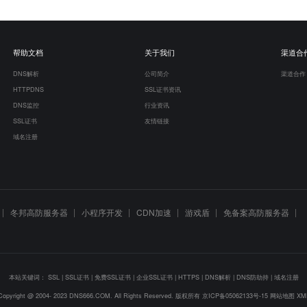
帮助文档
关于我们
渠道合
DNS解析
公司简介
渠道合作
HTTPDNS
SSL证书资讯
DNS监控
行业资讯
SSL证书
友情链接
域名注册
冬邦高防服务器
小程序开发
CDN加速
游戏盾
免备案高防服务器
本站关键词：
SSL
|
SSL证书
|
免费SSL证书
|
企业SSL证书
|
HTTPS
|
DNS解析
|
DNS防劫持
|
域名注册
Copyright @ 2004- 2023 DNS666.COM. All Rights Reserved. 版权所有
京ICP备05062133号-15
网站地图
XM