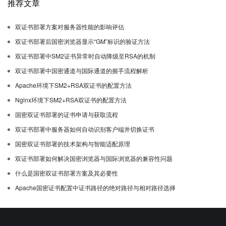
推荐文章
双证书部署方案对服务器性能的影响评估
双证书部署后国密浏览器显示“GM”标识的验证方法
双证书部署中SM2证书异常时自动降级至RSA的机制
双证书部署中国密通道与国际通道的握手流程解析
Apache环境下SM2+RSA双证书的配置方法
Nginx环境下SM2+RSA双证书的配置方法
国密双证书部署的证书申请与获取流程
双证书部署中服务器如何自动识别客户端并切换证书
国密双证书部署的技术架构与智能适配原理
双证书部署如何解决国密浏览器与国际浏览器的兼容性问题
什么是国密双证书部署方案及其必要性
Apache国密证书配置中证书路径的绝对路径与相对路径选择