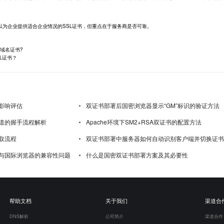
企业提供适合企业情况的SSL证书，但重点在于服务商是否可靠。
域名证书?
L证书？
影响评估
双证书部署后国密浏览器显示“GM”标识的验证方法
道的握手流程解析
Apache环境下SM2+RSA双证书的配置方法
取流程
双证书部署中服务器如何自动识别客户端并切换证书
与国际浏览器的兼容性问题
什么是国密双证书部署方案及其必要性
帮助文档
关于我们
渠道合
DNS解析
公司简介
渠道合作