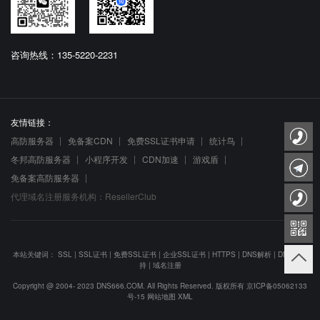
咨询热线：135-5220-2231
友情链接：
高防服务器
免备案CDN
免费SSL证书申请
统计鸟
冬邦高防服务器
小程序开发
CDN加速
游戏盾
免备案高防服务器
代理域名注册服务机构：ResellerClub
本站关键词：
SSL
|
SSL证书
|
免费SSL证书
|
企业SSL证书
|
HTTPS
|
DNS解析
|
DNS防劫
持
|
域名注册
Copyright @ 2004- 2023 DNS666.COM. All Rights Reserved. 版权所有
京ICP备05062133
号-15
网站地图
XML