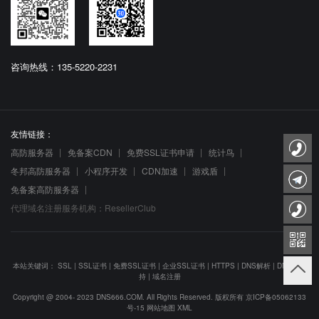
咨询热线：135-5220-2231
友情链接：
高防服务器
免备案CDN
免费SSL证书申请
统计鸟
冬邦高防服务器
小程序开发
CDN加速
游戏盾
免备案高防服务器
代理域名注册服务机构：ResellerClub
本站关键词：
SSL
|
SSL证书
|
免费SSL证书
|
企业SSL证书
|
HTTPS
|
DNS解析
|
DNS防劫
持
|
域名注册
Copyright @ 2004- 2023 DNS666.COM. All Rights Reserved. 版权所有
京ICP备05062133
号-15
网站地图
XML