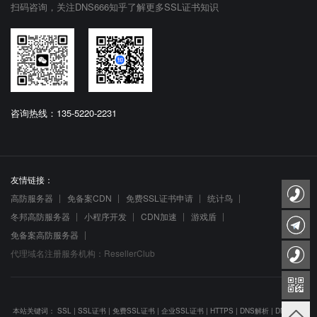
扫码咨询，关注DNS666知乎了解更多SSL证书知识
咨询热线：135-5220-2231
友情链接：
高防服务器
免备案CDN
免费SSL证书申请
统计鸟
冬邦高防服务器
小程序开发
CDN加速
游戏盾
免备案高防服务器
代理域名注册服务机构：ResellerClub
本站关键词：
SSL
|
SSL证书
|
免费SSL证书
|
企业SSL证书
|
HTTPS
|
DNS解析
|
DNS防劫