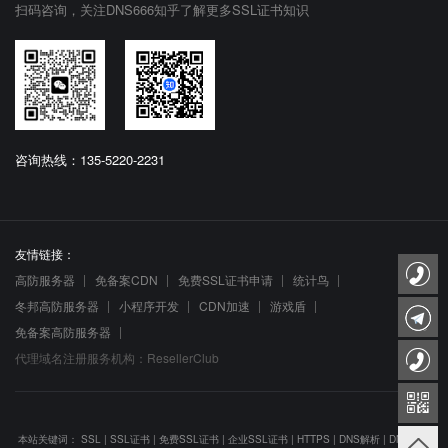
扫码咨询，关注DNS666知乎了解更多SSL证书知识
咨询热线：135-5220-2231
友情链接：
高防服务器
免备案CDN
免费SSL证书申请
统计鸟
冬邦高防服务器
小程序开发
CDN加速
游戏盾
免备案高防服务器
代理域名注册服务机构：ResellerClub
本站关键词：
SSL
|
SSL证书
|
免费SSL证书
|
企业SSL证书
|
HTTPS
|
DNS解析
|
DNS防劫