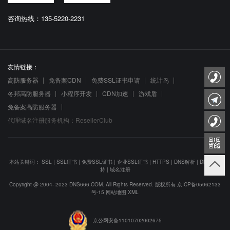
咨询热线：135-5220-2231
友情链接：
高防服务器
免备案CDN
免费SSL证书申请
统计鸟
冬邦高防服务器
小程序开发
CDN加速
游戏盾
免备案高防服务器
代理域名注册服务机构：ResellerClub
本站关键词：
SSL
|
SSL证书
|
免费SSL证书
|
企业SSL证书
|
HTTPS
|
DNS解析
|
DNS防劫
持
|
域名注册
Copyright @ 2004- 2023 DNS666.COM. All Rights Reserved. 版权所有
京ICP备05062133
号-15
网站地图
XML
京公网安备11010702002675