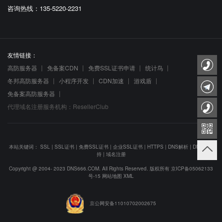
咨询热线：135-5220-2231
友情链接：
高防服务器
免备案CDN
免费SSL证书申请
统计鸟
冬邦高防服务器
小程序开发
CDN加速
游戏盾
免备案高防服务器
代理域名注册服务机构：ResellerClub
本站关键词：
SSL
|
SSL证书
|
免费SSL证书
|
企业SSL证书
|
HTTPS
|
DNS解析
|
DNS防劫
持
|
域名注册
Copyright @ 2004- 2023 DNS666.COM. All Rights Reserved. 版权所有
京ICP备05062133
号-15
网站地图
XML
京公网安备11010702002675