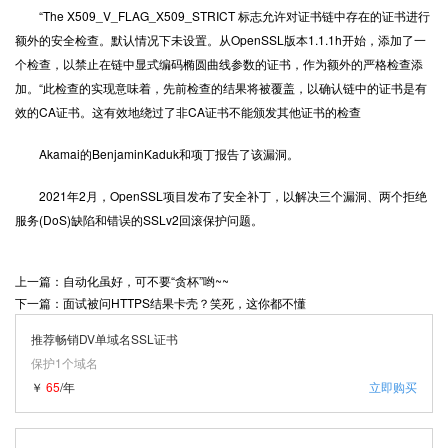
“The X509_V_FLAG_X509_STRICT 标志允许对证书链中存在的证书进行
额外的安全检查。默认情况下未设置。从OpenSSL版本1.1.1h开始，添加了一
个检查，以禁止在链中显式编码椭圆曲线参数的证书，作为额外的严格检查添
加。“此检查的实现意味着，先前检查的结果将被覆盖，以确认链中的证书是有
效的CA证书。这有效地绕过了非CA证书不能颁发其他证书的检查
Akamai的BenjaminKaduk和项丁报告了该漏洞。
2021年2月，OpenSSL项目发布了安全补丁，以解决三个漏洞、两个拒绝
服务(DoS)缺陷和错误的SSLv2回滚保护问题。
上一篇：自动化虽好，可不要“贪杯”哟~~
下一篇：面试被问HTTPS结果卡壳？笑死，这你都不懂
推荐畅销DV单域名SSL证书
保护1个域名
￥
65
/年
立即购买