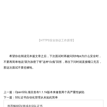
【HTTPS安全协议工作原理】
希望你在阅读完本篇文章之后，下次面试时再被问到https为什么安全时，
不要再简单地说“因为加密了呀”这种“白痴”回答，再往下问时就直接哑口无言，
那这次面试不黄也够呛。
上一篇：OpenSSL项目发布1.1.1k版本来修复两个高严重性缺陷
下一篇：SSL证书自动化管理从未如此简单
推荐畅销DV单域名SSL证书