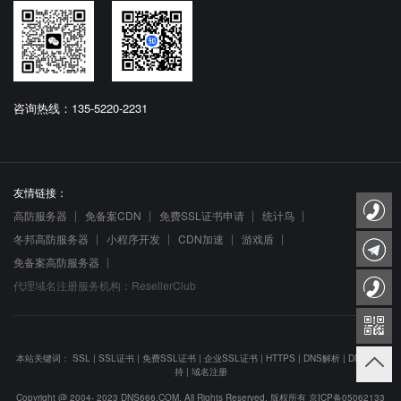
咨询热线：135-5220-2231
友情链接：
高防服务器
免备案CDN
免费SSL证书申请
统计鸟
冬邦高防服务器
小程序开发
CDN加速
游戏盾
免备案高防服务器
代理域名注册服务机构：ResellerClub
本站关键词：
SSL
|
SSL证书
|
免费SSL证书
|
企业SSL证书
|
HTTPS
|
DNS解析
|
DNS防劫
持
|
域名注册
Copyright @ 2004- 2023 DNS666.COM. All Rights Reserved. 版权所有
京ICP备05062133