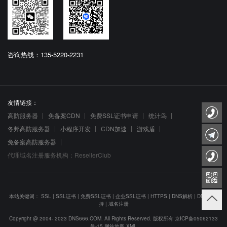
咨询热线：135-5220-2231
友情链接：
高防服务器
免备案CDN
免费SSL证书申请
统计鸟
冬邦高防服务器
小程序开发
CDN加速
游戏盾
免备案高防服务器
代理域名注册服务机构：ResellerClub
本站关键词：
SSL
|
SSL证书
|
免费SSL证书
|
企业SSL证书
|
HTTPS
|
DNS解析
|
DNS防劫
持
|
域名注册
Copyright @ 2004- 2023 DNS666.COM. All Rights Reserved. 版权所有
京ICP备05062133
号-15
网站地图
XML