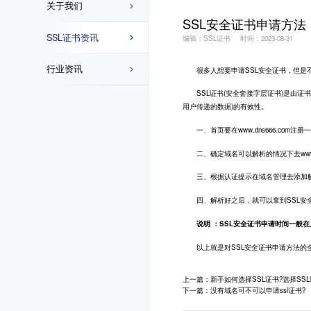
关于我们
SSL安全证书申请方法
SSL证书资讯
编辑：SSL证书
时间：2023-08-31
行业资讯
很多人想要申请SSL安全证书，但是不知
SSL证书
(安全套接字层证书)是由证
用户传递的数据)的有效性。
一、首页要在www.dns666.com注
二、确定域名可以解析的情况下去www.dn
三、根据认证提示在域名管理去添加
四、解析好之后，就可以拿到SSL安全
说明 ：SSL安全证书申请时间一般
以上就是对SSL安全证书申请方法的全
上一篇：新手如何选择SSL证书?选择SS
下一篇：没有域名可不可以申请ssl证书?