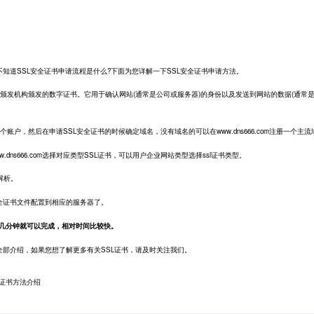
道SSL安全证书申请流程是什么?下面为您详解一下SSL安全证书申请方法。
书颁发机构颁发的数字证书。它用于确认网站(通常是公司或服务器)的身份以及发送到网站的数据(通常
册一个账户，然后在申请SSL安全证书的时候确定域名，没有域名的可以在www.dns666.com注册一个主
s666.com选择对应类型SSL证书，可以用户企业网站类型选择ssl证书类型。
解析。
证书文件配置到相应的服务器了。
在几分钟就可以完成，相对时间比较快。
部介绍，如果您想了解更多有关SSL证书，请及时关注我们。
L证书方法介绍