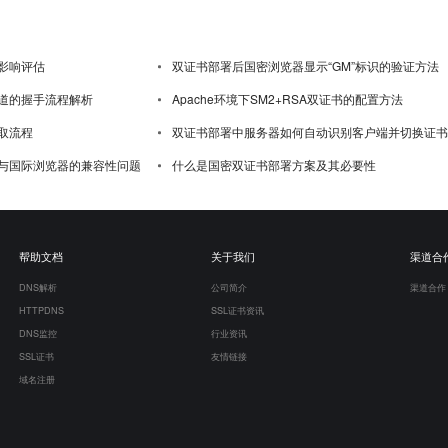
影响评估
双证书部署后国密浏览器显示“GM”标识的验证方法
道的握手流程解析
Apache环境下SM2+RSA双证书的配置方法
取流程
双证书部署中服务器如何自动识别客户端并切换证书
与国际浏览器的兼容性问题
什么是国密双证书部署方案及其必要性
帮助文档
关于我们
渠道合
DNS解析
公司简介
渠道合作
HTTPDNS
SSL证书资讯
DNS监控
行业资讯
SSL证书
友情链接
域名注册