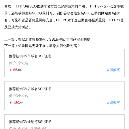
其次，
HTTPS
在
SEO
收录排名方面也起到巨大的作用，
HTTPS
不仅不会影响收
录，还能获得更好
SEO
收录排名。例如谷歌会给安装
SSL
证书的网站更高的排
名，可见不管是否倚重网络安全，
HTTPS
对于企业而言都至关重要，
HTTPS
普
及已成大势所趋。
上一篇：数据泄露频频发生，SSL证书助力网站安全防护
下一篇：钓鱼网站无处不在，教您如何化险为夷？
推荐畅销DV单域名SSL证书
保护1个域名
￥
65
/年
立即购买
推荐畅销DV多域名SSL证书
保护3个域名
￥
180
/年
立即购买
推荐畅销DV通配符SSL证书
保护1个域名+无限子域名