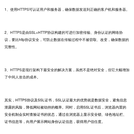
1
、使用
HTTPS
可认证用户和服务器，确保数据发送到正确的客户机和服务器。
2
、
HTTPS
是由
SSL+HTTP
协议构建的可进行加密传输、身份认证的网络协
议，要比
http
协议安全，可防止数据在传输过程中不被窃取、改变，确保数据的
完整性。
3
、
HTTPS
是现行架构下最安全的解决方案，虽然不是绝对安全，但它大幅增加
了中间人攻击的成本。
其实，
HTTPS
协议及
SSL
证书
，
SSL
认证最大的优势就是数据安全，避免信息
泄露的风险，降低网站被劫持的概率。同时，启用
SSL
证书后，浏览器内置的
安全机制会实时查验证书的状态，通过在浏览器上显示安全锁、绿色地址栏、
证书信息等，向用户展示网站身份认证信息，获得用户信任度。