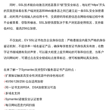
同时，SSL技术能自动激活浏览器显示“锁”型安全标志，地址栏“https”开头
的页面意味着在客户端浏览器和Web服务器之间已建立起一条SSL安全加密通
道，此时用户在线输入的信用卡号、交易密码等机密信息在网络传输过程中将
不会被查看、窃取和修改。SSL加密强度取决于客户浏览器使用情况，支持最
低40位、最高256位加密。
不仅如此，EV SSL证书包含企业身份信息：严格遵循业内最为严格的身份
鉴证机制，不提供单一域名鉴证产品，确保每张签发证书身份真实有效，在数
字证书领域拥有良好声誉，可以最大程度上提升网站的可靠和信任度。当客户
访问网站时，可通过点击安全锁或站点签章标志，便可检验网站真实身份。
在来了解一下Symantec支持型EV服务器证书产品特点：
√
扩展验证触发高安全性浏览器中的绿色地址栏
√
40/56/128/256 位自适用加密
√
同一证书支持RSA、DSA加密算法可选
√
多域名支持
√
Symantec诺顿安全认证签章
√
每日网站恶意代码扫描