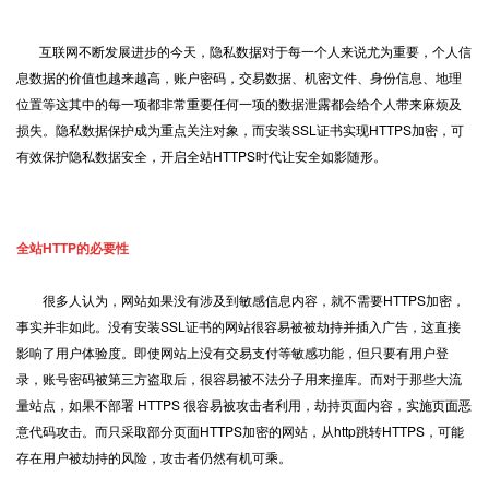
互联网不断发展进步的今天，隐私数据对于每一个人来说尤为重要，个人信
息数据的价值也越来越高，账户密码，交易数据、机密文件、身份信息、地理
位置等这其中的每一项都非常重要任何一项的数据泄露都会给个人带来麻烦及
损失。隐私数据保护成为重点关注对象，而安装
SSL证书
实现
HTTPS加密
，可
有效保护隐私数据安全，开启全站HTTPS时代让安全如影随形。
全站HTTP的必要性
很多人认为，网站如果没有涉及到敏感信息内容，就不需要HTTPS加密，
事实并非如此。没有安装SSL证书的网站很容易被被劫持并插入广告，这直接
影响了用户体验度。即使网站上没有交易支付等敏感功能，但只要有用户登
录，账号密码被第三方盗取后，很容易被不法分子用来撞库。而对于那些大流
量站点，如果不部署 HTTPS 很容易被攻击者利用，劫持页面内容，实施页面恶
意代码攻击。而只采取部分页面HTTPS加密的网站，从http跳转HTTPS，可能
存在用户被劫持的风险，攻击者仍然有机可乘。