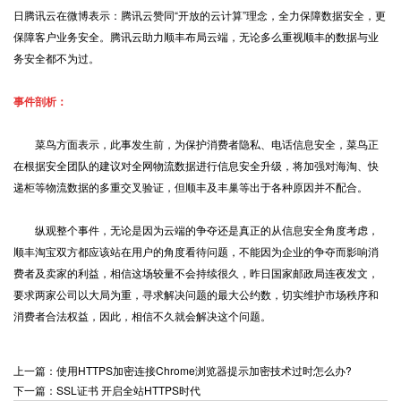
日腾讯云在微博表示：腾讯云赞同“开放的云计算”理念，全力保障数据安全，更
保障客户业务安全。腾讯云助力顺丰布局云端，无论多么重视顺丰的数据与业
务安全都不为过。
事件剖析：
菜鸟方面表示，此事发生前，为保护消费者隐私、电话信息安全，菜鸟正
在根据安全团队的建议对全网物流数据进行信息安全升级，将加强对海淘、快
递柜等物流数据的多重交叉验证，但顺丰及丰巢等出于各种原因并不配合。
纵观整个事件，无论是因为云端的争夺还是真正的从信息安全角度考虑，
顺丰淘宝双方都应该站在用户的角度看待问题，不能因为企业的争夺而影响消
费者及卖家的利益，相信这场较量不会持续很久，昨日国家邮政局连夜发文，
要求两家公司以大局为重，寻求解决问题的最大公约数，切实维护市场秩序和
消费者合法权益，因此，相信不久就会解决这个问题。
上一篇：使用HTTPS加密连接Chrome浏览器提示加密技术过时怎么办?
下一篇：SSL证书 开启全站HTTPS时代