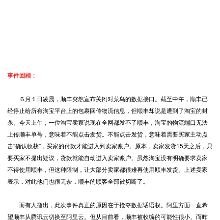
事件回顾：
６月１日凌晨，顺丰突然宣布关闭对菜鸟的数据接口。截至中午，顺丰已
经停止给所有淘宝平台上的包裹回传物流信息，但顺丰却说是遭到了淘宝的封
杀。今天上午，一位淘宝卖家说现在全网都发不了顺丰，淘宝的物流端口无法
上传顺丰单号，意味着不能点击发货。不能点击发货，意味着需要买家主动点
击“确认收获”，买家的付款才能进入到卖家账户。原本，卖家发货15天之后，只
要买家不提出疑议，货款就能自动进入卖家账户。虽然淘宝没有明确要求卖家
不得使用顺丰，但这种限制，让大部分卖家都很难再使用顺丰发货。上述卖家
表示，对此他们也很无奈，顺丰的顾客全部被切断了。
而有人指出，此次事件真正的原因在于抢夺数据话语权。阿里方面一直希
望顺丰从腾讯云切换至阿里云。但从目前看，顺丰被收编的可能性很小。而昨