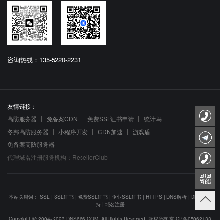
咨询热线：135-5220-2231
友情链接：
高防服务器
免备案CDN
免费SSL证书申请
统计鸟
冬邦高防服务器
小程序开发
CDN加速
游戏盾
免备案高防服务器
代理域名注册服务机构：ResellerClub
本站关键词：
SSL
|
SSL证书
|
免费SSL证书
|
企业SSL证书
|
HTTPS
|
DNS解析
|
DNS防劫
持
|
域名注册
Copyright @ 2004- 2023 DNS666.COM. All Rights Reserved. 版权所有
京ICP备05062133