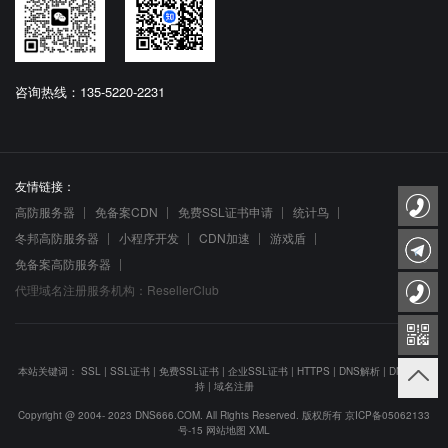
咨询热线：135-5220-2231
友情链接：
高防服务器
免备案CDN
免费SSL证书申请
统计鸟
冬邦高防服务器
小程序开发
CDN加速
游戏盾
免备案高防服务器
代理域名注册服务机构：ResellerClub
本站关键词：
SSL
|
SSL证书
|
免费SSL证书
|
企业SSL证书
|
HTTPS
|
DNS解析
|
DNS防劫
持
|
域名注册
Copyright @ 2004- 2023 DNS666.COM. All Rights Reserved. 版权所有
京ICP备05062133
号-15
网站地图
XML