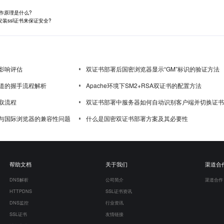
工作原理是什么?
装ssl证书来保证安全?
影响评估
双证书部署后国密浏览器显示“GM”标识的验证方法
道的握手流程解析
Apache环境下SM2+RSA双证书的配置方法
取流程
双证书部署中服务器如何自动识别客户端并切换证书
与国际浏览器的兼容性问题
什么是国密双证书部署方案及其必要性
帮助文档
关于我们
渠道合
DNS解析
公司简介
渠道合作
HTTPDNS
SSL证书资讯
DNS监控
行业资讯
SSL证书
友情链接