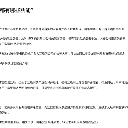
后都有哪些功能?
手法也在不断更新变种，且随着越来越多的设备开始和互联网相连，网络黑客们有了越来越多的机会。
输油管线公司的黑客袭击，及对 JBS 肉类加工公司的黑客袭击，都有着类似的袭击手法：入侵公司重要的资料
和正常运转;然后索要赎金。
安装ssl安全证书已经成了各大互联网公司的头等大事，那么给网站安装ssl证书后都有哪些功能呢?
密和身份认证功能的介绍：
其它交易活动，但由于互联网的广泛性和开放性，使得互联网上存在着许多假冒、钓鱼网站，用户可用
当用户需要确认网站身份的时候，只需要点击浏览器地址栏里面的锁标志即可。
时，需要多次向服务器端传送信息，而这些信息很多是用户的隐私和机密信息，直接涉及经济利益或私
密通道。
有哪些功能的介绍。相关阅读：网络安全事件频发，ssl证书可以应用在哪些场景?