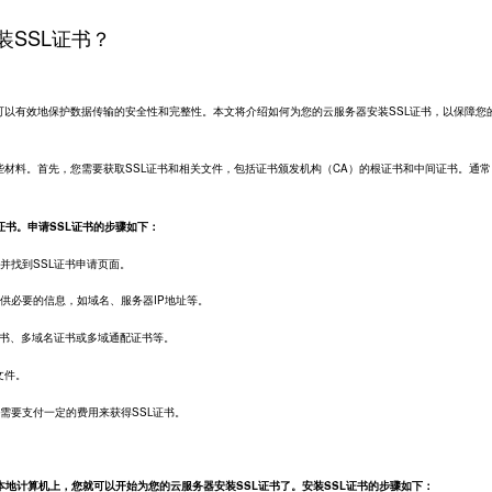
装SSL证书？
可以有效地保护数据传输的安全性和完整性。本文将介绍如何为您的云服务器安装SSL证书，以保障您
些材料。首先，您需要获取SSL证书和相关文件，包括证书颁发机构（CA）的根证书和中间证书。通常
证书。申请SSL证书的步骤如下：
并找到SSL证书申请页面。
供必要的信息，如域名、服务器IP地址等。
证书、多域名证书或多域通配证书等。
文件。
需要支付一定的费用来获得SSL证书。
本地计算机上，您就可以开始为您的云服务器安装SSL证书了。安装SSL证书的步骤如下：