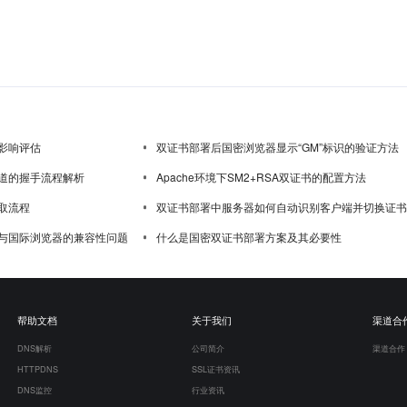
影响评估
双证书部署后国密浏览器显示“GM”标识的验证方法
道的握手流程解析
Apache环境下SM2+RSA双证书的配置方法
取流程
双证书部署中服务器如何自动识别客户端并切换证书
与国际浏览器的兼容性问题
什么是国密双证书部署方案及其必要性
帮助文档
关于我们
渠道合
DNS解析
公司简介
渠道合作
HTTPDNS
SSL证书资讯
DNS监控
行业资讯