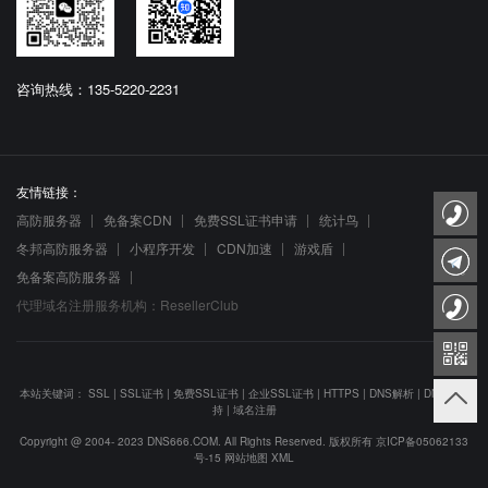
咨询热线：135-5220-2231
友情链接：
高防服务器
免备案CDN
免费SSL证书申请
统计鸟
冬邦高防服务器
小程序开发
CDN加速
游戏盾
免备案高防服务器
代理域名注册服务机构：ResellerClub
本站关键词：
SSL
|
SSL证书
|
免费SSL证书
|
企业SSL证书
|
HTTPS
|
DNS解析
|
DNS防劫
持
|
域名注册
Copyright @ 2004- 2023 DNS666.COM. All Rights Reserved. 版权所有
京ICP备05062133
号-15
网站地图
XML