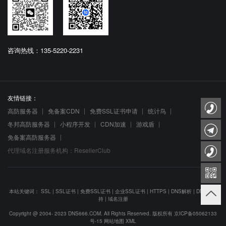
咨询热线：135-5220-2231
友情链接：
高防服务器
免备案CDN
免费SSL证书申请
统计鸟
冬邦高防服务器
小程序开发
CDN加速
游戏盾
免备案高防服务器
代理域名注册服务机构：ResellerClub
本站关键词：
SSL
|
SSL证书
|
免费SSL证书
|
企业SSL证书
|
HTTPS
|
DNS解析
|
DNS防劫
持
|
域名注册
Copyright @ 2004- 2023 DNS666.COM. All Rights Reserved. 版权所有
京ICP备05062133
号-15
网站地图
XML