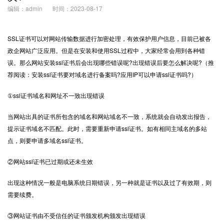
编辑：admin
时间：2023-08-17
SSL证书可以对网站传输数据进行加密处理，有效保护用户信息，目前已被各
政企网站广泛应用。但是在安装和使用SSL过程中，大家经常会用到各种错
误。那么网站安装ssl证书后会出现哪些错误呢?出现错误后要怎么解决呢?（推
荐阅读：安装ssl证书要对域名进行备案吗?应用IP可以申请ssl证书吗?）
①ssl证书域名和网址不一致出现错误
当网站出具的证书所包含的域名和网站域名不一致，系统就会自动发出报告，
提示证书域名不匹配。此时，需要重新申请ssl证书。如有相同主域名的多站
点，则要申请多域名ssl证书。
②网站ssl证书已过期或还未生效
出现这种情况一般是电脑系统日期错误，另一种就是证书以及过了有效期，则
需要续费。
③网站证书由不受信任的证书颁发机构颁发出现错误