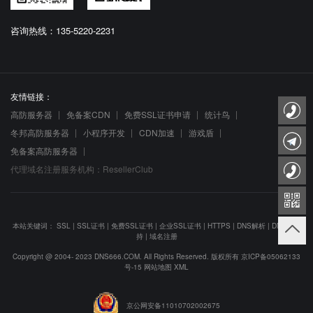
咨询热线：135-5220-2231
友情链接：
高防服务器
免备案CDN
免费SSL证书申请
统计鸟
冬邦高防服务器
小程序开发
CDN加速
游戏盾
免备案高防服务器
代理域名注册服务机构：ResellerClub
本站关键词：
SSL
|
SSL证书
|
免费SSL证书
|
企业SSL证书
|
HTTPS
|
DNS解析
|
DNS防劫
持
|
域名注册
Copyright @ 2004- 2023 DNS666.COM. All Rights Reserved. 版权所有
京ICP备05062133
号-15
网站地图
XML
京公网安备11010702002675