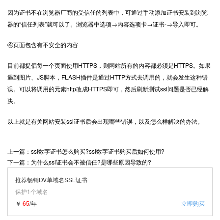
因为证书不在浏览器厂商的受信任的列表中，可通过手动添加证书安装到浏览
器的“信任列表”就可以了。浏览器中选项→内容选项卡→证书-→导入即可。
④页面包含有不安全的内容
目前都提倡每一个页面使用HTTPS，则网站所有的内容都必须是HTTPS。如果
遇到图片、JS脚本，FLASH插件是通过HTTP方式去调用的，就会发生这种错
误。可以将调用的元素http改成HTTPS即可，然后刷新测试ssl问题是否已经解
决。
以上就是有关网站安装ssl证书后会出现哪些错误，以及怎么样解决的办法。
上一篇：ssl数字证书怎么购买?ssl数字证书购买后如何使用?
下一篇：为什么ssl证书会不被信任?是哪些原因导致的?
推荐畅销DV单域名SSL证书
保护1个域名
￥
65
/年
立即购买