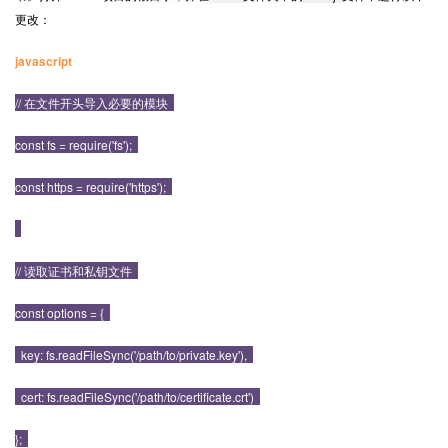
更改：
javascript
// 在文件开头导入必要的模块
const fs = require('fs');
const https = require('https');
// 读取证书和私钥文件
const options = {
key: fs.readFileSync('/path/to/private.key'),
cert: fs.readFileSync('/path/to/certificate.crt')
};