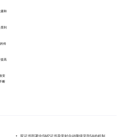
泄露和
是受到
据的传
于提高
络安
不断
双证书部署中SM2证书异常时自动降级至RSA的机制