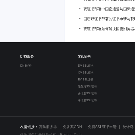
双证书部署中国密通道与国际通
国密双证书部署的证书申请与获
双证书部署如何解决国密浏览器
DNS服务
SSL证书
DNS解析
DV SSL证书
OV SSL证书
EV SSL证书
通配符SSL证书
多域名SSL证书
单域名SSL证书
友情链接：
高防服务器
免备案CDN
免费SSL证书申请
统计鸟
代理域名注册服务机构：ResellerClub