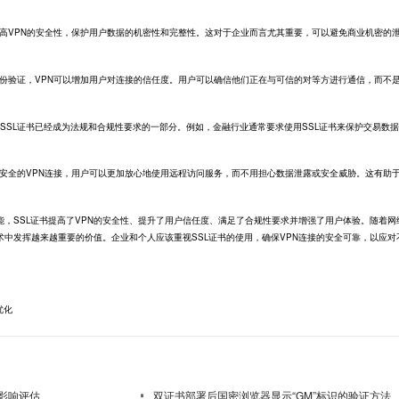
提高VPN的安全性，保护用户数据的机密性和完整性。这对于企业而言尤其重要，可以避免商业机密的
身份验证，VPN可以增加用户对连接的信任度。用户可以确信他们正在与可信的对等方进行通信，而不
SSL证书已经成为法规和合规性要求的一部分。例如，金融行业通常要求使用SSL证书来保护交易数
供安全的VPN连接，用户可以更加放心地使用远程访问服务，而不用担心数据泄露或安全威胁。这有助
能，
SSL证书
提高了VPN的安全性、提升了用户信任度、满足了合规性要求并增强了用户体验。随着网
技术中发挥越来越重要的价值。企业和个人应该重视SSL证书的使用，确保VPN连接的安全可靠，以应对
优化
影响评估
双证书部署后国密浏览器显示“GM”标识的验证方法