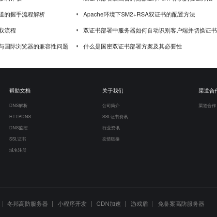
道的握手流程解析
Apache环境下SM2+RSA双证书的配置方法
取流程
双证书部署中服务器如何自动识别客户端并切换证书
与国际浏览器的兼容性问题
什么是国密双证书部署方案及其必要性
帮助文档
关于我们
渠道合
DNS解析
公司简介
渠道合作
HTTPDNS
SSL证书资讯
DNS监控
行业资讯
SSL证书
友情链接
域名注册
冬邦高防服务器
小程序开发
CDN加速
游戏盾
免备案高防服务器