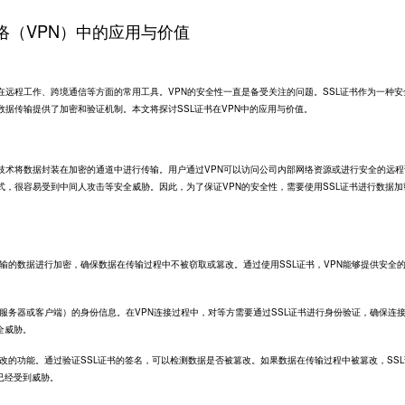
络（VPN）中的应用与价值
在远程工作、跨境通信等方面的常用工具。VPN的安全性一直是备受关注的问题。
SSL证书
作为一种安
数据传输提供了加密和验证机制。本文将探讨SSL证书在VPN中的应用与价值。
技术将数据封装在加密的通道中进行传输。用户通过VPN可以访问公司内部网络资源或进行安全的远程
式，很容易受到中间人攻击等安全威胁。因此，为了保证VPN的安全性，需要使用SSL证书进行数据加
传输的数据进行加密，确保数据在传输过程中不被窃取或篡改。通过使用SSL证书，VPN能够提供安全
即服务器或客户端）的身份信息。在VPN连接过程中，对等方需要通过SSL证书进行身份验证，确保连
全威胁。
篡改的功能。通过验证SSL证书的签名，可以检测数据是否被篡改。如果数据在传输过程中被篡改，SS
已经受到威胁。