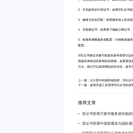
2、补充缺失的中间证书：如果SSL证
3、确保主机名匹配：检查服务器上的实际
4、安装根证书：如果客户端缺少根证书
5、检查和调整服务器配置：仔细检查服务
配置。
SSL证书
验证失败可能是由多种原因引起
根据具体情况采取相应的措施，如更新或
方法，我们可以提高网站的安全性，提升
上一篇：云计算中的端到端加密：SSL证
下一篇：使用开源工具管理SSL证书的优
推荐文章
双证书部署方案对服务器性能的
双证书部署中国密通道与国际通
国密双证书部署的证书申请与获