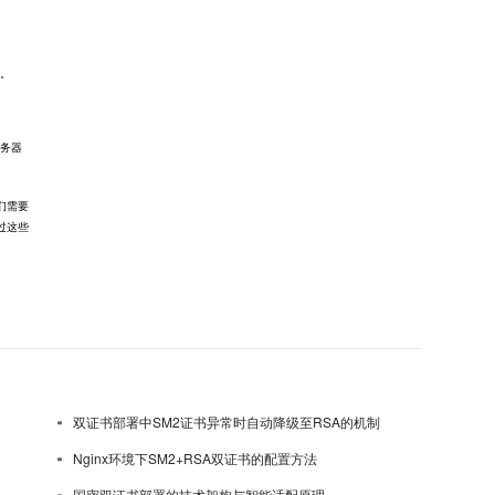
书。
服务器
们需要
过这些
双证书部署中SM2证书异常时自动降级至RSA的机制
Nginx环境下SM2+RSA双证书的配置方法
国密双证书部署的技术架构与智能适配原理