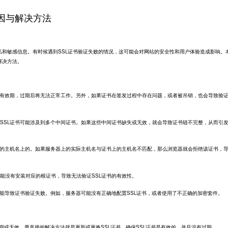
原因与解决方法
私和敏感信息。有时候遇到SSL证书验证失败的情况，这可能会对网站的安全性和用户体验造成影响。
解决方法。
定的有效期，过期后将无法正常工作。另外，如果证书在签发过程中存在问题，或者被吊销，也会导致验
，SSL证书可能涉及到多个中间证书。如果这些中间证书缺失或无效，就会导致证书链不完整，从而引
特定的主机名上的。如果服务器上的实际主机名与证书上的主机名不匹配，那么浏览器就会拒绝该证书，
能没有安装对应的根证书，导致无法验证SSL证书的有效性。
可能导致证书验证失败。例如，服务器可能没有正确地
配置SSL证书
，或者使用了不正确的加密套件。
书过期或无效，最直接的解决方法就是更新或更换SSL证书。确保SSL证书是有效的，并且没有过期。