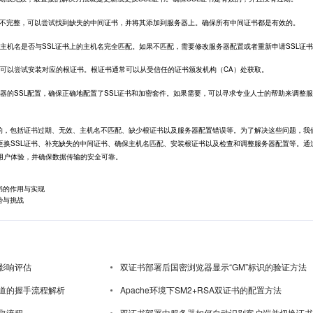
书链不完整，可以尝试找到缺失的中间证书，并将其添加到服务器上。确保所有中间证书都是有效的。
主机名是否与SSL证书上的主机名完全匹配。如果不匹配，需要修改服务器配置或者重新申请SSL证
，可以尝试安装对应的根证书。根证书通常可以从受信任的证书颁发机构（CA）处获取。
器的SSL配置，确保正确地配置了SSL证书和加密套件。如果需要，可以寻求专业人士的帮助来调整
的，包括证书过期、无效、主机名不匹配、缺少根证书以及服务器配置错误等。为了解决这些问题，我
更换SSL证书、补充缺失的中间证书、确保主机名匹配、安装根证书以及检查和调整服务器配置等。通
用户体验，并确保数据传输的安全可靠。
书的作用与实现
势与挑战
影响评估
双证书部署后国密浏览器显示“GM”标识的验证方法
道的握手流程解析
Apache环境下SM2+RSA双证书的配置方法
取流程
双证书部署中服务器如何自动识别客户端并切换证书